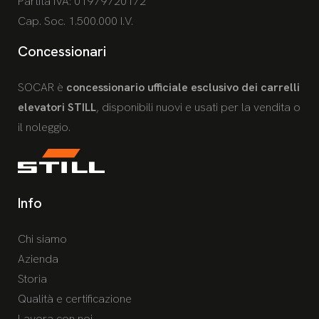
Partita IVA: 01979720172
Cap. Soc. 1.500.000 I.V.
Concessionari
SOCAR è
concessionario ufficiale esclusivo dei carrelli
elevatori STILL
, disponibili nuovi e usati per la vendita o
il noleggio.
Info
Chi siamo
Azienda
Storia
Qualità e certificazione
Lavora con noi