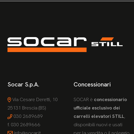
Socar S.p.A.
Concessionari
Via Cesare Deretti, 10
SOCAR è
concessionario
25131 Brescia (BS)
ufficiale esclusivo dei
030 2689689
carrelli elevatori STILL
,
f. 030 2689666
disponibili nuovi e usati
info@socar.it
per la vendita o il noleggio.