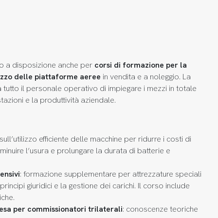
no a disposizione anche per
corsi di formazione per la
izzo
delle piattaforme aeree
in vendita e a noleggio. La
utto il personale operativo di impiegare i mezzi in totale
tazioni e la produttività aziendale.
ull’utilizzo efficiente delle macchine per ridurre i costi di
iminuire l’usura e prolungare la durata di batterie e
ensivi
: formazione supplementare per attrezzature speciali
principi giuridici e la gestione dei carichi. Il corso include
iche.
sa per commissionatori trilaterali
: conoscenze teoriche