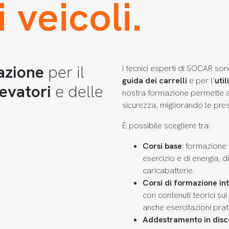
i veicoli.
azione
per il
I tecnici esperti di SOCAR so
guida dei carrelli
e per l’
util
levatori
e delle
nostra formazione permette a t
sicurezza, migliorando le pres
È possibile scegliere tra:
Corsi base
: formazione s
esercizio e di energia, d
caricabatterie.
Corsi di formazione int
con contenuti teorici sui 
anche esercitazioni prat
Addestramento in disce