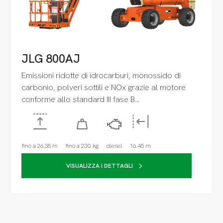
JLG 800AJ
Emissioni ridotte di idrocarburi, monossido di
carbonio, polveri sottili e NOx grazie al motore
conforme allo standard III fase B…
fino a 26.38 m
fino a 230 kg
diesel
16.45 m
VISUALIZZA I DETTAGLI