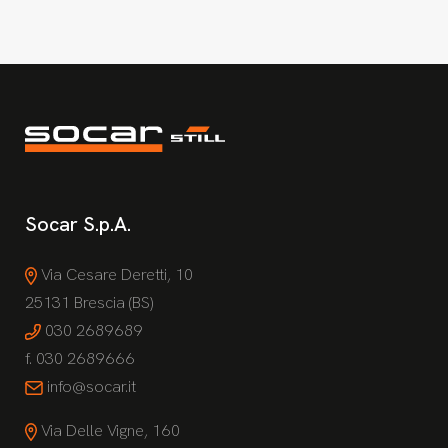
Socar S.p.A.
Via Cesare Deretti, 10
25131 Brescia (BS)
030 2689689
f. 030 2689666
info@socar.it
Via Delle Vigne, 160