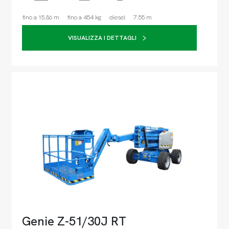
fino a 15.86 m
fino a 454 kg
diesel
7.55 m
VISUALIZZA I DETTAGLI
Genie Z-51/30J RT