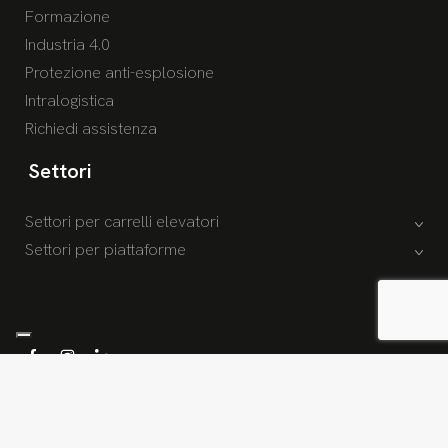
Formazione
Industria 4.0
Protezione anti-esplosione
Intralogistica
Richiedi assistenza
Settori
Settori per carrelli elevatori
Settori per piattaforme
© 2026 Copyright Socar S.p.A. /
Privacy policy
/
Cookies policy
/
Whistleblowing
/
Condizioni generali