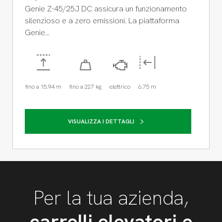
Genie Z-45/25J DC assicura un funzionamento
silenzioso e a zero emissioni. La piattaforma
Genie…
fino a 15.94 m
fino a 227 kg
elettrico
6.75 m
VISUALIZZA I DETTAGLI
Per la tua azienda,
carrelli elevatori e