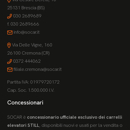
25131 Brescia (BS)
030 2689689
f. 030 2689666
info@socar.it
Via Delle Vigne, 160
26100 Cremona (CR)
0372 444062
filiale.cremona@socar.it
Partita IVA: 01979720172
Cap. Soc. 1.500.000 I.V.
Concessionari
SOCAR è
concessionario ufficiale esclusivo dei carrelli
elevatori STILL
, disponibili nuovi e usati per la vendita o