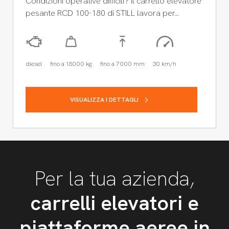
Condizioni operative difficili? Il carrello elevatore
pesante RCD 100-180 di STILL lavora per…
diesel
fino a 18000 kg
fino a 7000 mm
30 km/h
VISUALIZZA I DETTAGLI
Per la tua azienda,
carrelli elevatori e
piattaforme aeree in