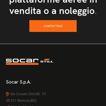
vendita o a noleggio
.
CONTATTACI
Socar S.p.A.
Via Cesare Deretti, 10
25131 Brescia (BS)