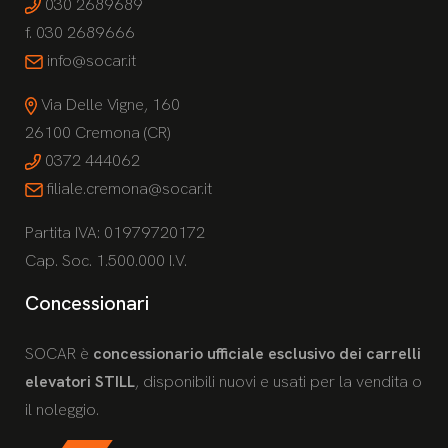
030 2689689
f. 030 2689666
info@socar.it
Via Delle Vigne, 160
26100 Cremona (CR)
0372 444062
filiale.cremona@socar.it
Partita IVA: 01979720172
Cap. Soc. 1.500.000 I.V.
Concessionari
SOCAR è
concessionario ufficiale esclusivo dei carrelli
elevatori STILL
, disponibili nuovi e usati per la vendita o
il noleggio.