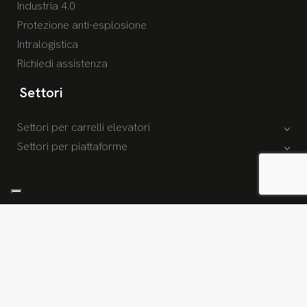
Industria 4.0
Protezione anti-esplosione
Intralogistica
Richiedi assistenza
Settori
Settori per carrelli elevatori
Settori per piattaforme
© 2026 Copyright Socar S.p.A. /
Privacy policy
/
Cookies policy
/
Whistleblowing
/
Condizioni generali
Design by
Dexa
/
Credits