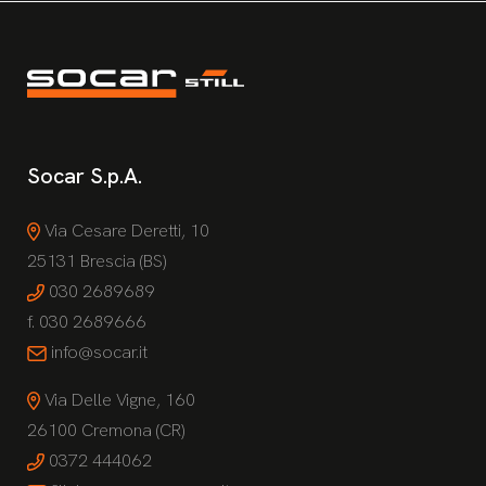
Socar S.p.A.
Via Cesare Deretti, 10
25131 Brescia (BS)
030 2689689
f. 030 2689666
info@socar.it
Via Delle Vigne, 160
26100 Cremona (CR)
0372 444062