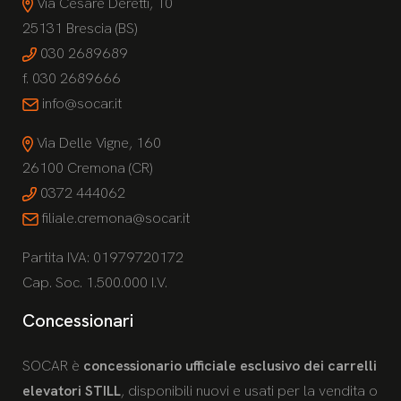
Via Cesare Deretti, 10
25131 Brescia (BS)
030 2689689
f. 030 2689666
info@socar.it
Via Delle Vigne, 160
26100 Cremona (CR)
0372 444062
filiale.cremona@socar.it
Partita IVA: 01979720172
Cap. Soc. 1.500.000 I.V.
Concessionari
SOCAR è
concessionario ufficiale esclusivo dei carrelli
elevatori STILL
, disponibili nuovi e usati per la vendita o