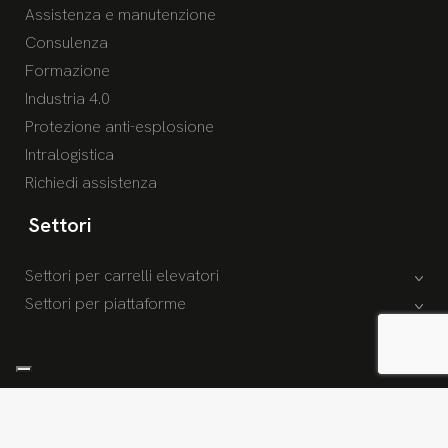
Assistenza e manutenzione
Consulenza
Formazione
Industria 4.0
Protezione anti-esplosione
Intralogistica
Richiedi assistenza
Settori
Settori per carrelli elevatori
Settori per piattaforme
© 2026 Copyright Socar S.p.A. /
Privacy policy
/