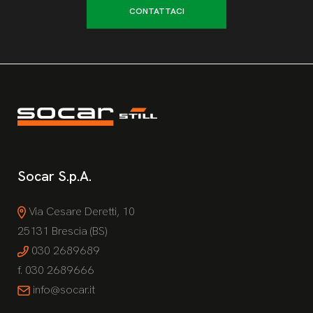
CONTATTACI
Socar S.p.A.
Via Cesare Deretti, 10
25131 Brescia (BS)
030 2689689
f. 030 2689666
info@socar.it