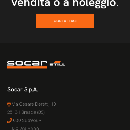
vendita o a noleggio
.
CONTATTACI
Socar S.p.A.
Via Cesare Deretti, 10
25131 Brescia (BS)
030 2689689
f. 030 2689666