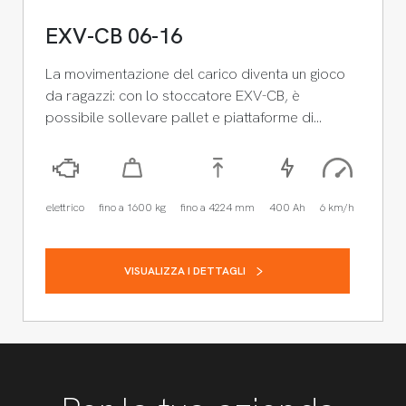
EXV-CB 06-16
La movimentazione del carico diventa un gioco
da ragazzi: con lo stoccatore EXV-CB, è
possibile sollevare pallet e piattaforme di…
elettrico
fino a 1600 kg
fino a 4224 mm
400 Ah
6 km/h
VISUALIZZA I DETTAGLI