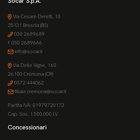
Socar S.p.A.
Via Cesare Deretti, 10
25131 Brescia (BS)
030 2689689
f. 030 2689666
info@socar.it
Via Delle Vigne, 160
26100 Cremona (CR)
0372 444062
filiale.cremona@socar.it
Partita IVA: 01979720172
Cap. Soc. 1.500.000 I.V.
Concessionari